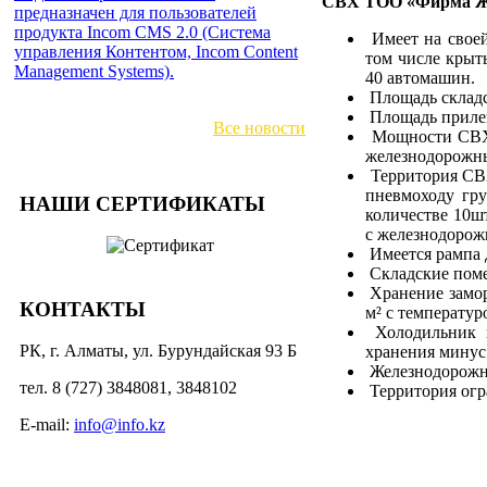
СВХ ТОО «Фирма Жол
предназначен для пользователей
продукта Incom CMS 2.0 (Система
Имеет на своей
управления Контентом, Incom Content
том числе крыт
Management Systems).
40 автомашин.
Площадь складс
Площадь прилег
Все новости
Мощности СВХ 
железнодорожны
Территория СВХ
пневмоходу гру
НАШИ СЕРТИФИКАТЫ
количестве 10ш
с железнодорож
Имеется рампа 
Складские поме
Хранение замор
КОНТАКТЫ
м² с температур
Холодильник ш
РК, г. Алматы, ул. Бурундайская 93 Б
хранения минус 
Железнодорожны
тел. 8 (727) 3848081, 3848102
Территория огр
E-mail:
info@info.kz