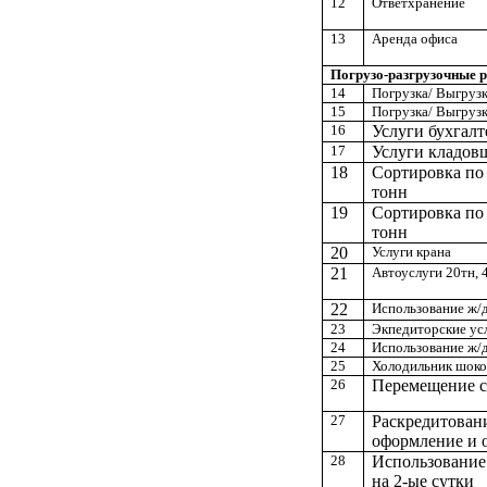
12
Ответхранение
13
Аренда офиса
Погрузо-разгрузочные 
14
Погрузка/
Выгруз
15
Погрузка/
Выгруз
16
Услуги бухгалт
17
Услуги кладов
18
Сортировка по 
тонн
19
Сортировка по
тонн
20
Услуги крана
21
Автоуслуги 20тн, 
22
Использование ж/
23
Экпедиторские усл
24
Использование ж/д
25
Холодильник шоко
26
Перемещение со
27
Раскредитован
оформление и 
28
Использование 
на 2-ые сутки