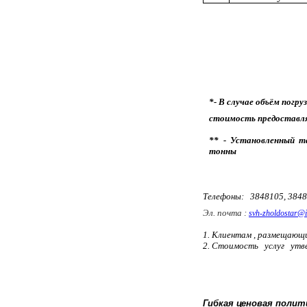
*- В случае объём погр
стоимость предоставля
** - Установленный т
тонн
ы
Телефоны
:
3848105
, 384
Эл. почта :
svh-zholdostar@i
1. Клиентам ,
размещающи
2. Стоимость услуг утве
Гибкая ценовая полит