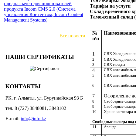
ТОО «Фирма Жолдо
предназначен для пользователей
Тарифы на услуги
продукта Incom CMS 2.0 (Система
Склад временного хр
управления Контентом, Incom Content
Таможенный склад (л
Management Systems).
№
Наименование
Все новости
п\п
1
СВХ Холодильник
НАШИ СЕРТИФИКАТЫ
2
СВХ Холодильники
3
СВХ склады
4
СВХ автомобиль л
5
СВХ автомобильн
КОНТАКТЫ
6
СВХ автомобильн
7
Оформление д
РК, г. Алматы, ул. Бурундайская 93 Б
8
Свободные склады
9
Свободные склады
тел. 8 (727) 3848081, 3848102
10
Хранение товара 
E-mail:
info@info.kz
Свободные склады под 
11
Аренда