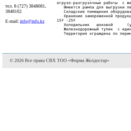
огрузо-разгрузочные работы  с же
тел. 8 (727) 3848081,
   Имеется рампа для выгрузки ле
3848102
   Складские помещения оборудова
   Хранение замороженной продукц
15º -25º 

E-mail:
info@info.kz
   Холодильник   шоковой      (у
   Железнодорожный тупик  с един
© 2026 Все права СВХ ТОО «Фирма Жолдостар»