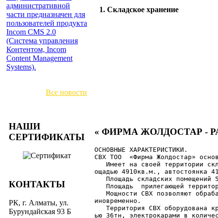
административной
1. Складское хранение
части предназначен для
пользователей продукта
Incom CMS 2.0
(Система управления
Контентом, Incom
Content Management
Systems).
Все новости
НАШИ
« ФИРМА ЖОЛДОСТАР - 
СЕРТИФИКАТЫ
ОСНОВНЫЕ ХАРАКТЕРИСТИКИ.

СВХ ТОО  «Фирма Жолдостар» основ
   Имеет на своей территории скл
ощадью 4910кв.м., автостоянка 41
   Площадь складских помещений 5
КОНТАКТЫ
   Площадь  прилегающей территор
   Мощности СВХ позволяют обраба
иновременно.

РК, г. Алматы, ул.
   Территория СВХ оборудована кр
Бурундайская 93 Б
ью 36тн, электрокарами в количес